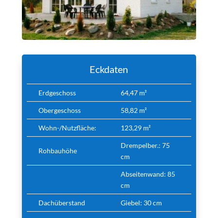
Eckdaten
Erdgeschoss
64,47
m²
Obergeschoss
58,82
m²
Wohn-/Nutzfläche:
123,29 m²
Drempelber.: 75
Rohbauhöhe
cm
Abseitenwand: 85
cm
Dachüberstand
Giebel: 30 cm