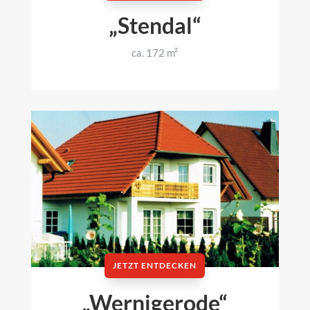
„Stendal“
ca. 172 m²
JETZT ENTDECKEN
„Wernigerode“