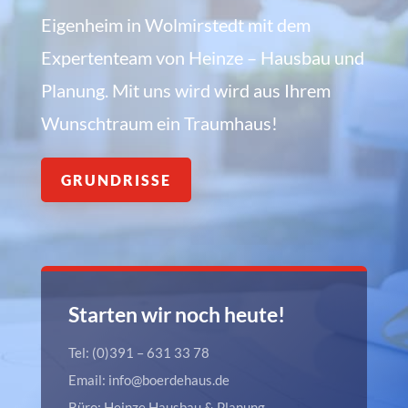
Eigenheim in Wolmirstedt mit dem
Expertenteam von Heinze – Hausbau und
Planung. Mit uns wird wird aus Ihrem
Wunschtraum ein Traumhaus!
GRUNDRISSE
Starten wir noch heute!
Tel: (0)391 – 631 33 78
Email: info@boerdehaus.de
Büro: Heinze Hausbau & Planung