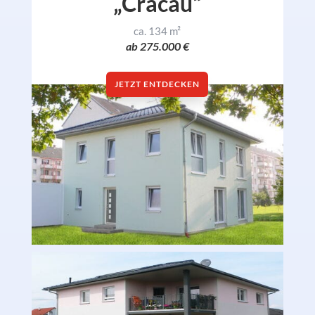
„Cracau“
ca. 134 m²
ab 275.000 €
JETZT ENTDECKEN