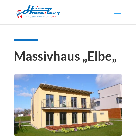
Massivhaus „
Elbe
„