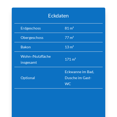
Eckdaten
Erdgeschoss
81
m²
Obergeschoss
77
m²
Bakon
13 m²
Wohn-/Nutzfläche
171
m²
insgesamt
Eckwanne im Bad,
Optional
Dusche im Gast-
WC